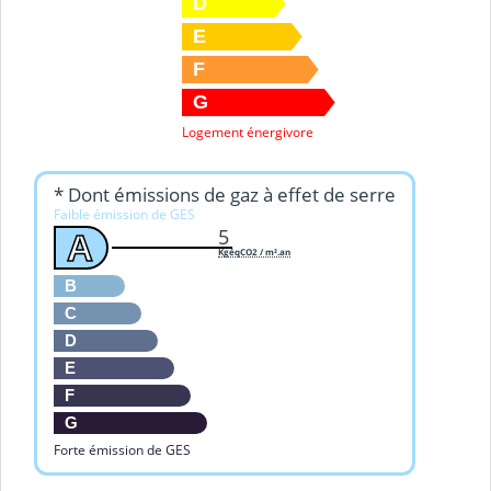
D
E
F
G
Logement énergivore
* Dont émissions de gaz à effet de serre
Faible émission de GES
5
A
KgéqCO2 / m².an
B
C
D
E
F
G
Forte émission de GES