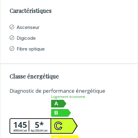
Caractéristiques
Ascenseur
Digicode
Fibre optique
Classe énergétique
Diagnostic de performance énergétique
Logement économe
A
B
145
5*
C
KWh/m².an
kg CO2/m².an