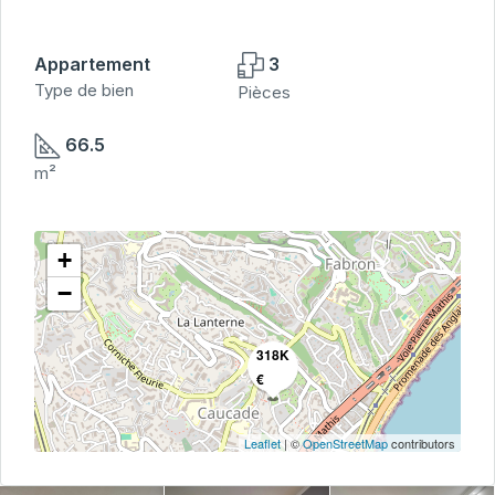
Appartement
3
Type de bien
Pièces
66.5
m²
+
−
318K
€
Leaflet
| ©
OpenStreetMap
contributors