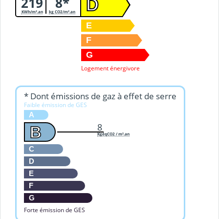
219
8*
D
KWh/m².an
kg CO2/m².an
E
F
G
Logement énergivore
* Dont émissions de gaz à effet de serre
Faible émission de GES
A
8
B
KgéqCO2 / m².an
C
D
E
F
G
Forte émission de GES