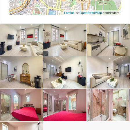
Leaflet
| ©
OpenStreetMap
contributors