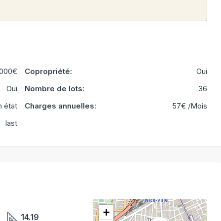
000€
Copropriété:
Oui
Oui
Nombre de lots:
36
 état
Charges annuelles:
57€ /Mois
last
+
14.19