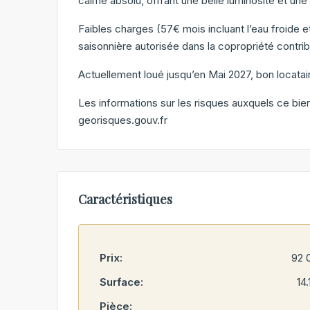
calme absolu, offrant une belle luminosité et une b
Faibles charges (57€ mois incluant l’eau froide e
saisonnière autorisée dans la copropriété contrib
Actuellement loué jusqu’en Mai 2027, bon locatai
Les informations sur les risques auxquels ce bien
georisques.gouv.fr
Caractéristiques
Prix:
92 
Surface:
14
Pièce: