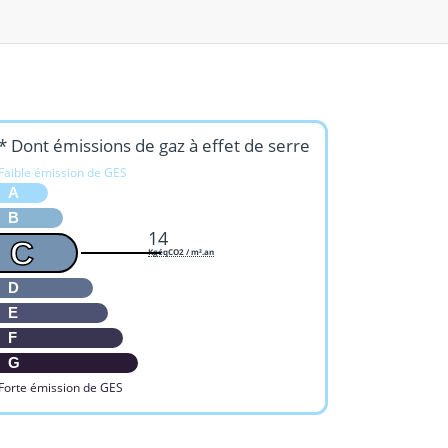
* Dont émissions de gaz à effet de serre
Faible émission de GES
A
B
14
C
KgéqCO2 / m².an
D
E
F
G
Forte émission de GES