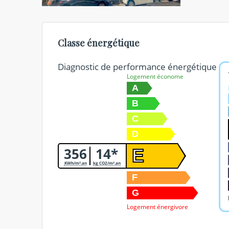
Classe énergétique
Diagnostic de performance énergétique
Logement économe
A
B
C
D
356
14*
E
KWh/m².an
kg CO2/m².an
F
G
Logement énergivore