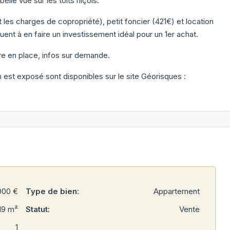
elle vue sur les toits niçois.
t les charges de copropriété), petit foncier (421€) et location
uent à en faire un investissement idéal pour un 1er achat.
re en place, infos sur demande.
 est exposé sont disponibles sur le site Géorisques :
000 €
Type de bien:
Appartement
.19 m²
Statut:
Vente
1