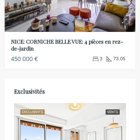
NICE: CORNICHE BELLE VUE: 4 pièces en rez-
de-jardin
450 000 €
3
73.05
Exclusivités
NTE
EXCLUSIVITÉ
VENTE
EXC