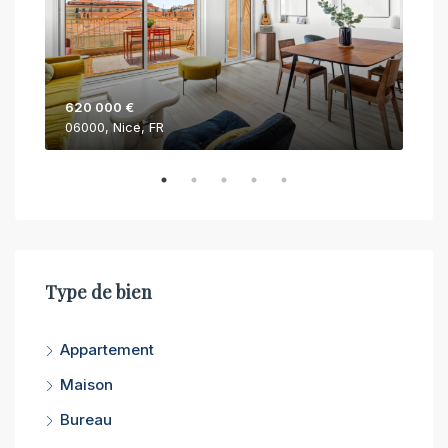
620 000 €
750
06000, Nice, FR
062
Type de bien
Appartement
Maison
Bureau