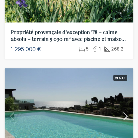
Propriété provençale d’exception T8 – calme
absolu – terrain 5 030 m² avec piscine et maison
d’amis T2
1 295 000 €
5
1
268.2
VENTE