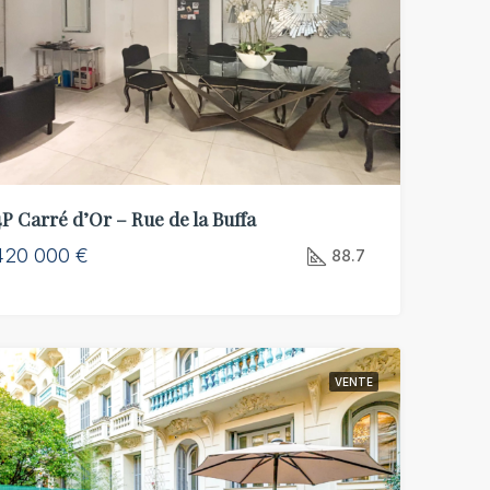
761 000 €
449 000 €
41 Avenue Georges Clemenceau, 06000, Nice, FR
06000, Nice, FR
06000, Nice, FR
4P Carré d’Or – Rue de la Buffa
420 000 €
88.7
VENTE