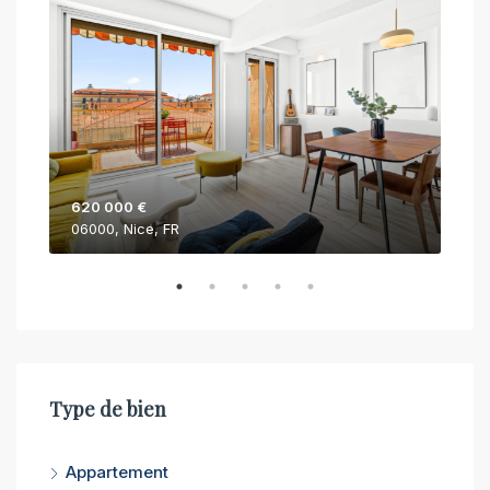
620 000 €
750
06000, Nice, FR
062
Type de bien
Appartement