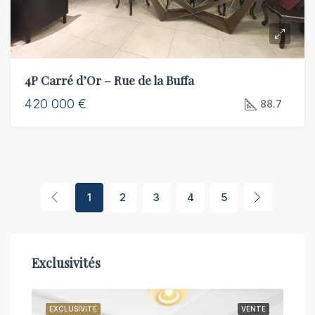
4P Carré d’Or – Rue de la Buffa
420 000 €
88.7
1
2
3
4
5
Exclusivités
NTE
EXCLUSIVITÉ
VENTE
EXC