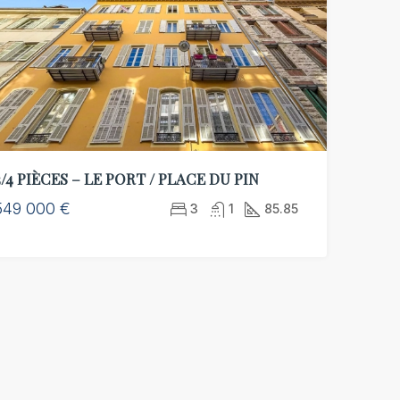
761 000 €
449 000 €
41 Avenue Georges Clemenceau, 06000, Nice, FR
06000, Nice, FR
06000, Nice, FR
3/4 PIÈCES – LE PORT / PLACE DU PIN
549 000 €
3
1
85.85