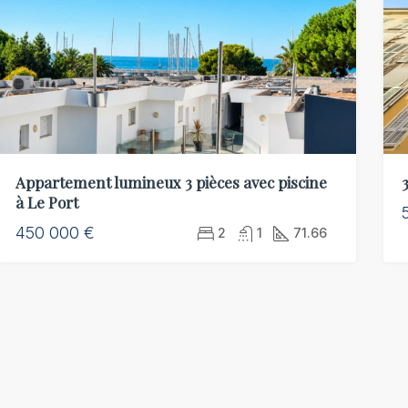
00 €
92 000 €
 Nice, FR
Appartement lumineux 3 pièces avec piscine
à Le Port
450 000 €
2
1
71.66