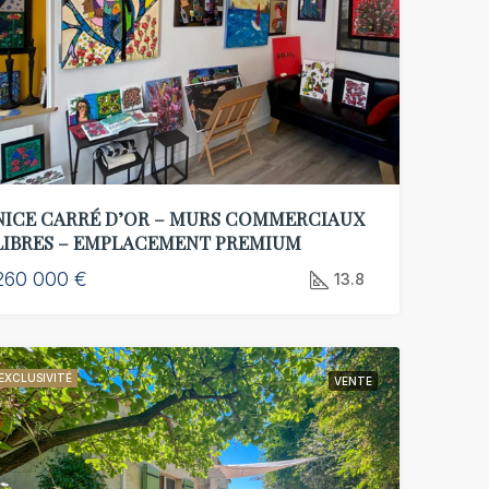
761 000 €
449 000 €
41 Avenue Georges Clemenceau, 06000, Nice, FR
06000, Nice, FR
06000, Nice, FR
NICE CARRÉ D’OR – MURS COMMERCIAUX
LIBRES – EMPLACEMENT PREMIUM
260 000 €
13.8
EXCLUSIVITÉ
VENTE