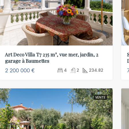
Art Deco Villa T7 235 m², vue mer, jardin, 2
garage à Baumettes
2 200 000 €
4
2
234.82
VENTE