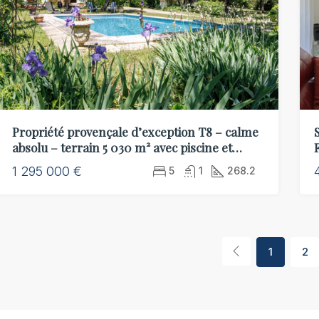
Propriété provençale d’exception T8 – calme
absolu – terrain 5 030 m² avec piscine et
maison d’amis T2
1 295 000 €
5
1
268.2
1
2