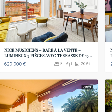
00 €
92 000 €
 Nice, FR
NICE MUSICIENS – RARE À LA VENTE –
LUMINEUX 3 PIÈCES AVEC TERRASSE DE 15
M² – AU CALME – GARAGE EN SUS
620 000 €
2
1
79.51
VENTE