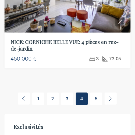
NICE: CORNICHE BELLE VUE: 4 pièces en rez-
de-jardin
450 000 €
3
73.05
1
2
3
4
5
Exclusivités