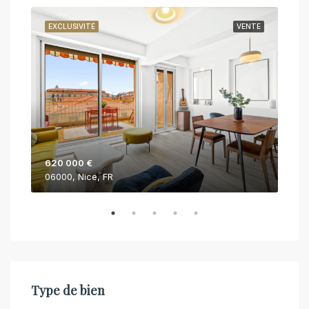
NTE
EXCLUSIVITÉ
VENTE
EXC
620 000 €
750
06000, Nice, FR
062
Type de bien